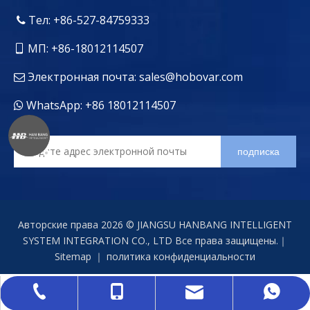
Тел: +86-527-84759333

МП: +86-18012114507

Электронная почта:
sales@hobovar.com

WhatsApp: +86 18012114507

подписка
Авторские права
2026
© JIANGSU HANBANG INTELLIGENT
SYSTEM INTEGRATION CO., LTD Все права защищены.｜
Sitemap
｜
политика конфиденциальности
sales@hobovar.com
+86-527-84759333
+86-18012114507
+86 18012114507