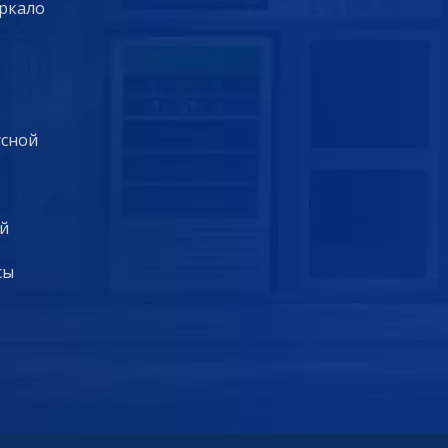
еркало
усной
й
сы