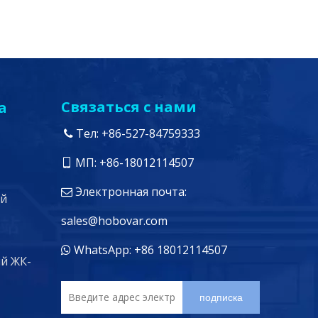
Связаться с нами
а
Тел: +86-527-84759333

МП: +86-18012114507

Электронная почта:

ей
sales@hobovar.com
WhatsApp: +86 18012114507

й ЖК-
подписка